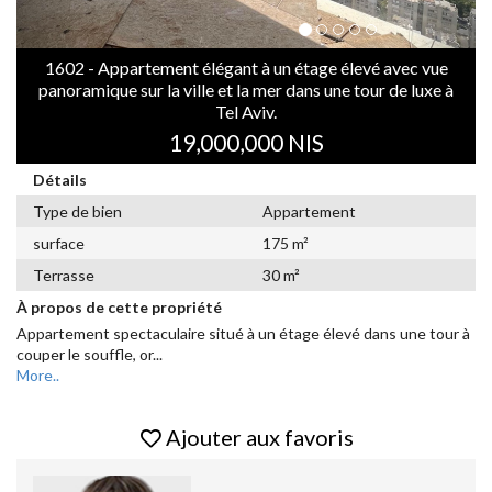
1602 - Appartement élégant à un étage élevé avec vue
panoramique sur la ville et la mer dans une tour de luxe à
Tel Aviv.
19,000,000 NIS
Détails
Type de bien
Appartement
surface
175 m²
Terrasse
30 m²
À propos de cette propriété
Appartement spectaculaire situé à un étage élevé dans une tour à
couper le souffle, or
...
More..
Ajouter aux favoris