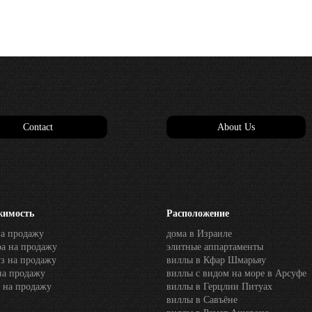
Contact
About Us
жимость
Расположение
на продажу
дома в Израиле
ра на продажу
элитные аппартаменты
з на продажу
виллы в Кфар Шмарьяу
на продажу
виллы с видом на море в Арсуфе
 на продажу
виллы в Герцлии Питуах
виллы в Савъёне