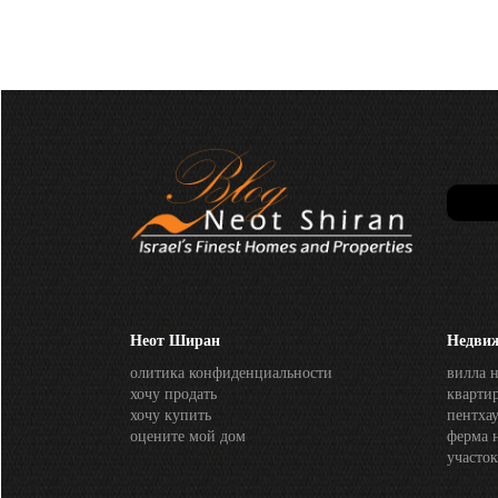
Неот Ширан
Недви
олитика конфиденциальности
вилла 
хочу продать
кварти
хочу купить
пентхау
оцените мой дом
ферма 
участок