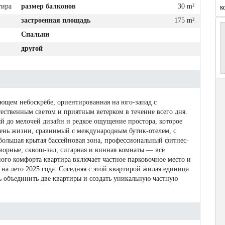
тира
размер балконов
30 m²
к
застроенная площадь
175 m²
Спальни
другой
яющем небоскрёбе, ориентированная на юго-запад с
ественным светом и приятным ветерком в течение всего дня.
 до мелочей дизайн и редкое ощущение простора, которое
вень жизни, сравнимый с международным бутик-отелем, с
ольшая крытая бассейновая зона, профессиональный фитнес-
ворные, сквош-зал, сигарная и винная комнаты — всё
го комфорта квартира включает частное парковочное место и
на лето 2025 года. Соседняя с этой квартирой жилая единица
 объединить две квартиры и создать уникальную частную