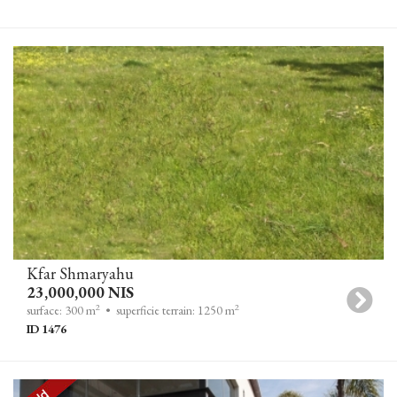
Kfar Shmaryahu
23,000,000 NIS
2
2
surface: 300 m
• superficie terrain: 1250 m
ID 1476