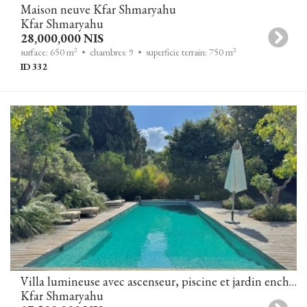
Maison neuve Kfar Shmaryahu
Kfar Shmaryahu
28,000,000 NIS
2
2
surface: 650 m
• chambres: 9
• superficie terrain: 750 m
ID 332
Villa lumineuse avec ascenseur, piscine et jardin enchanteur
Kfar Shmaryahu