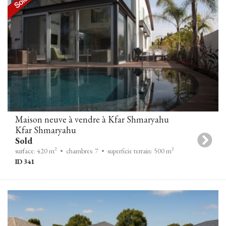
Maison neuve à vendre à Kfar Shmaryahu
Kfar Shmaryahu
Sold
2
2
surface: 420 m
• chambres: 7
• superficie terrain: 500 m
ID 341