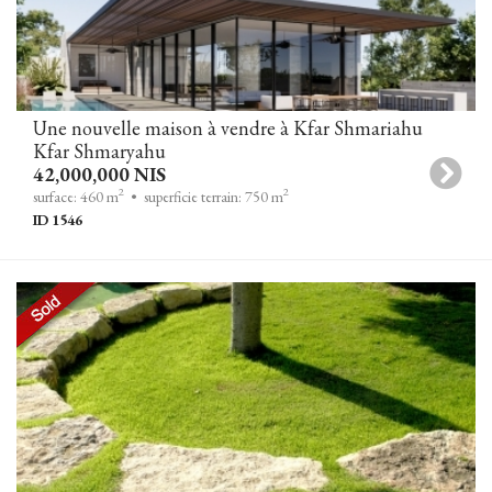
Une nouvelle maison à vendre à Kfar Shmariahu
Kfar Shmaryahu
42,000,000 NIS
2
2
surface: 460 m
• superficie terrain: 750 m
ID 1546