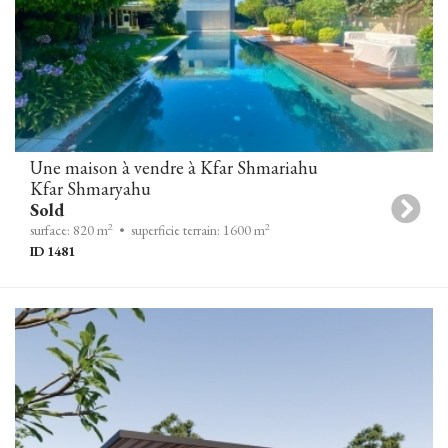
Une maison à vendre à Kfar Shmariahu
Kfar Shmaryahu
Sold
2
2
surface: 820 m
• superficie terrain: 1600 m
ID 1481