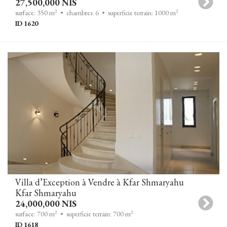
27,500,000 NIS
2
2
surface: 350 m
• chambres: 6
• superficie terrain: 1000 m
ID 1620
Villa d’Exception à Vendre à Kfar Shmaryahu
Kfar Shmaryahu
24,000,000 NIS
2
2
surface: 700 m
• superficie terrain: 700 m
ID 1618