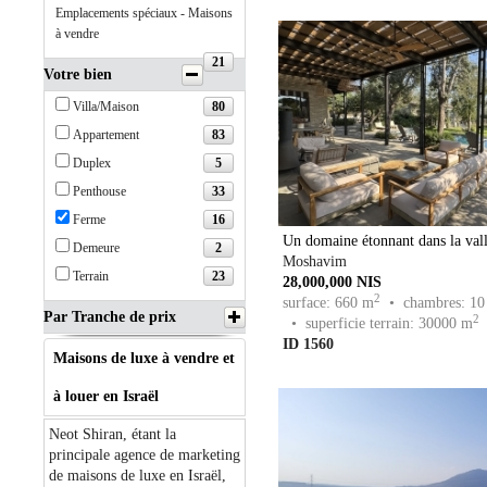
Emplacements spéciaux - Maisons
à vendre
21
Votre bien
80
Villa/Maison
83
Appartement
5
Duplex
33
Penthouse
16
Ferme
Un domaine étonnant dans la vall
2
Demeure
Moshavim
23
Terrain
28,000,000 NIS
2
surface: 660 m
• chambres: 10
Par Tranche de prix
2
• superficie terrain: 30000 m
ID 1560
Maisons de luxe à vendre et
à louer en Israël
Neot Shiran, étant la
principale agence de marketing
de maisons de luxe en Israël,