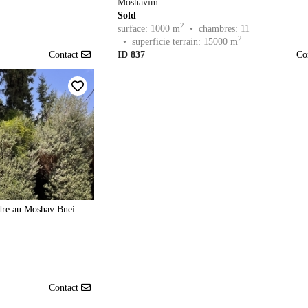
Moshavim
Sold
2
surface: 1000 m
• chambres: 11
2
• superficie terrain: 15000 m
Contact
ID 837
Co
dre au Moshav Bnei
Contact