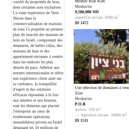
Moshav Kfar Kish
variété de propriétés de luxe,
Moshavim
dont certaines sont exclusives.
9,500,000 NIS
La vaste expérience de Neot
2
superficie terrain: 6000 m
Shiran dans la
ID 1472
commercialisation de maisons
de luxe l'a propulsé au premier
plan du marché des maisons de
luxe en Israël, comprenant des
demeures, de belles villas, des
maisons de luxe et des
appartement-terrasses à vendre
dans les endroits les plus
désirés du pays. Adhérer aux
normes internationales et offrir
une expérience client axée sur
la confiance, la tranquillité
Une sélection de domaines à ven
d'esprit et des solutions
Zion
efficaces répondant à la fois
Moshavim
aux attentes et aux besoins,
P.O.R
sont les éléments qui placent
2
surface: 550 m
l'entreprise au cœur de
2
• superficie terrain: 10000 m
nombreuses opérations
ID 1511
immobilières privées en Israël
dépassant les 10 millions de