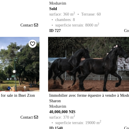
Moshavim
Sold
2
surface: 360 m
• Terrasse: 60
• chambres: 8
2
Contact
• superficie terrain: 8000 m
ID 727
Co
 for sale in Bnei Zion
Immobilier avec ferme équestre à vendre à Mosh
Sharon
Moshavim
40,000,000 NIS
2
Contact
surface: 370 m
2
• superficie terrain: 19000 m
ID 1540
Co