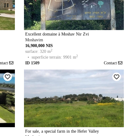
Excellent domaine à Moshav Nir Zvi
Moshavim
16,900,000 NIS
2
surface: 320 m
2
• superficie terrain: 9901 m
ntact
ID 1509
Contact
For sale, a special farm in the Hefer Valley