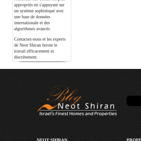
appropriés en s'appuyant sur
un système sophistiqué avec
une base de données
internationale et des
algorithmes avancés.
Contactez-nous et les experts
de Neot Shiran feront le
travail efficacement et
discrètement.
NEOT SHIRAN
PROPE