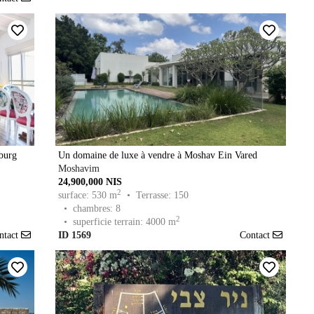
burg
Un domaine de luxe à vendre à Moshav Ein Vared
Moshavim
24,900,000 NIS
2
surface: 530 m
• Terrasse: 150
• chambres: 8
2
• superficie terrain: 4000 m
ntact
ID 1569
Contact