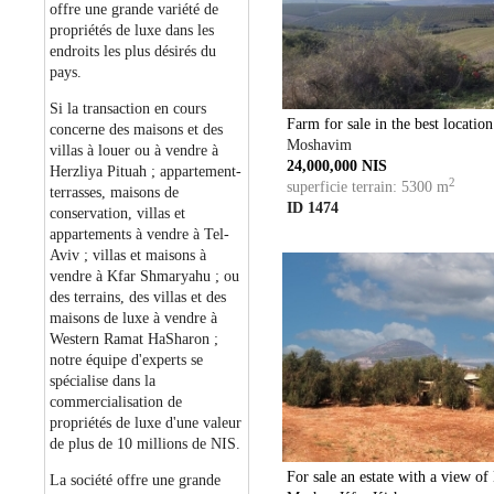
offre une grande variété de
propriétés de luxe dans les
endroits les plus désirés du
pays.
Si la transaction en cours
Farm for sale in the best locati
concerne des maisons et des
Moshavim
villas à louer ou à vendre à
24,000,000 NIS
Herzliya Pituah ; appartement-
2
superficie terrain: 5300 m
terrasses, maisons de
ID 1474
conservation, villas et
appartements à vendre à Tel-
Aviv ; villas et maisons à
vendre à Kfar Shmaryahu ; ou
des terrains, des villas et des
maisons de luxe à vendre à
Western Ramat HaSharon ;
notre équipe d'experts se
spécialise dans la
commercialisation de
propriétés de luxe d'une valeur
de plus de 10 millions de NIS.
For sale an estate with a view o
La société offre une grande