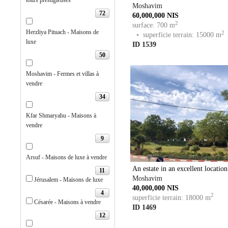
tours prestigieuses
Moshavim
72
60,000,000 NIS
2
surface: 700 m
Herzliya Pituach - Maisons de
2
• superficie terrain: 15000 m
luxe
ID 1539
50
Moshavim - Fermes et villas à
vendre
34
Kfar Shmaryahu - Maisons à
vendre
9
Arsuf - Maisons de luxe à vendre
An estate in an excellent location
11
Moshavim
Jérusalem - Maisons de luxe
40,000,000 NIS
4
2
superficie terrain: 18000 m
Césarée - Maisons à vendre
ID 1469
12