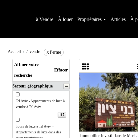
à Vendre
À louer
Propriétaires
Articles
À p
Accueil
à vendre
Ferme
X
Affiner votre
Effacer
recherche
Secteur géographique
Tel Aviv - Appartements de luxe à
vendre à Tel Aviv
117
Tours de luxe à Tel Aviv –
Appartements de luxe dans des
Immobilier investi dans le Mosh