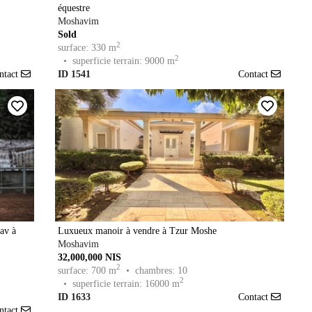
équestre
Moshavim
Sold
2
surface: 330 m
2
• superficie terrain: 9000 m
ntact
ID 1541
Contact
av à
Luxueux manoir à vendre à Tzur Moshe
Moshavim
32,000,000 NIS
2
surface: 700 m
• chambres: 10
2
• superficie terrain: 16000 m
ID 1633
Contact
ntact