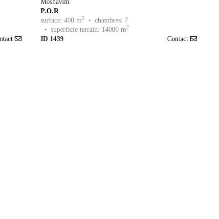
Moshavim
P.O.R
2
surface: 400 m
• chambres: 7
2
• superficie terrain: 14000 m
ntact
ID 1439
Contact