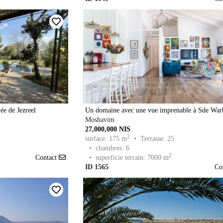
ée de Jezreel
Un domaine avec une vue imprenable à Sde War
Moshavim
27,000,000 NIS
2
surface: 175 m
• Terrasse: 25
• chambres: 6
2
Contact
• superficie terrain: 7000 m
ID 1565
Co