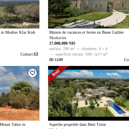
on in Moshav Kfar Kish
Maison de vacances et ferme en Basse Galilée
Moshavim
17,000,000 NIS
2
surface: 290 m
• chambres: 4 + 4
2
• superficie terrain: 100+ דונם m
Contact
ID 1249
Co
f Mount Tabor in
Superbe propriété dans Bnei Tzion