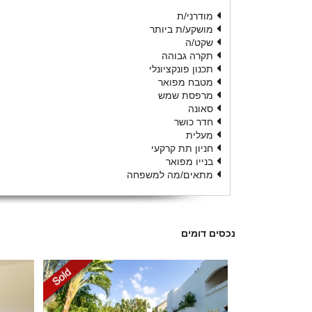
מודרני/ת
מושקע/ת ביותר
שקט/ה
תקרה גבוהה
תכנון פונקציונלי
מטבח מפואר
מרפסת שמש
סאונה
חדר כושר
מעלית
חניון תת קרקעי
בנייו מפואר
מתאים/מה למשפחה
נכסים דומים