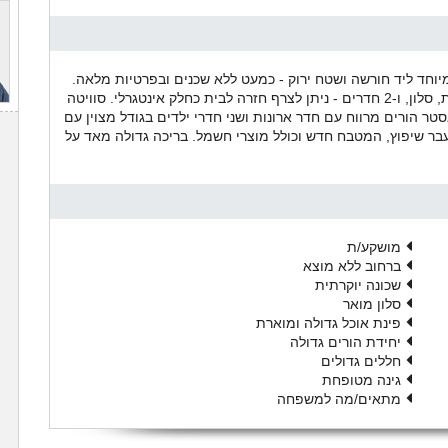
יוחד ליד חורשה ושטח ירוק - כמעט ללא שכנים ובפרטיות מלאה.
יחידת דיור של כ-60 מ"ר למתבגר/הורה עם כניסה נפרדת, סלון, ו-2 חדרים - ניתן לצרף חזרה לבית כחלק אינטגרלי. סוויטה
 הורים מרווח עם חדר ארונות ושני חדרי ילדים בגודל מצוין עם
בר שיפוץ, המטבח חדש וכולל מוצרי חשמל. בריכה גדולה מאד על
מושקע/ת
ברחוב ללא מוצא
שכונה יוקרתית
סלון מואר
פינת אוכל גדולה ומוארת
יחידת הורים גדולה
חללים גדולים
גינה מטופחת
מתאים/מה למשפחה