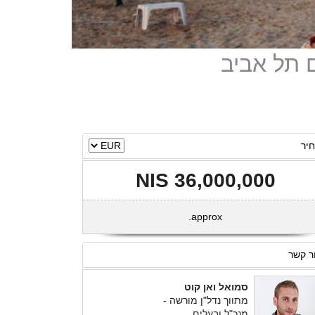
יר
36,000,000 NIS
approx.
ר קשר
סמואל ואן קוט
מתווך נדל"ן מורשה -
מנכ"ל ובעלים