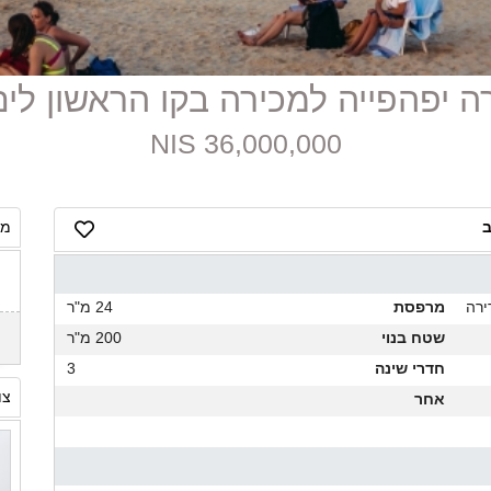
36,000,000 NIS
ב
מח
ירה
מרפסת
24 מ"ר
שטח בנוי
200 מ"ר
חדרי שינה
3
צו
אחר