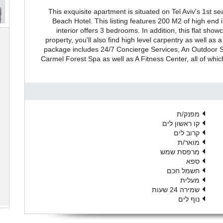
This exquisite apartment is situated on Tel Aviv's 1st se
Beach Hotel. This listing features 200 M2 of high end 
interior offers 3 bedrooms. In addition, this flat show
property, you'll also find high level carpentry as well as
package includes 24/7 Concierge Services, An Outdoor 
Carmel Forest Spa as well as A Fitness Center, all of whi
מפנק/ת
קו ראשון לים
קרוב לים
מואר/ת
מרפסת שמש
ספא
חשמל חכם
מעלית
שמירה 24 שעות
נוף לים