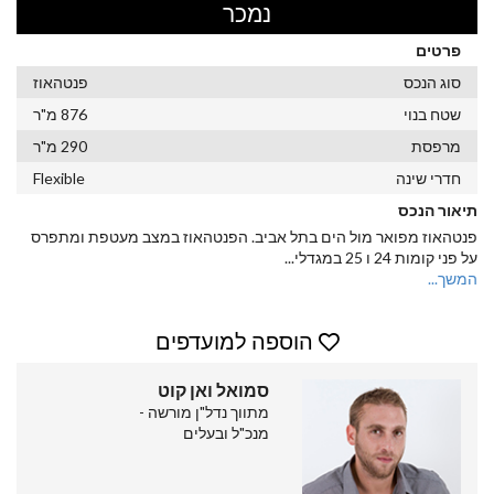
נמכר
פרטים
סוג הנכס
פנטהאוז
שטח בנוי
876 מ"ר
מרפסת
290 מ"ר
חדרי שינה
Flexible
תיאור הנכס
פנטהאוז מפואר מול הים בתל אביב. הפנטהאוז במצב מעטפת ומתפרס
על פני קומות 24 ו 25 במגדלי
...
המשך...
הוספה למועדפים
סמואל ואן קוט
מתווך נדל"ן מורשה -
מנכ"ל ובעלים