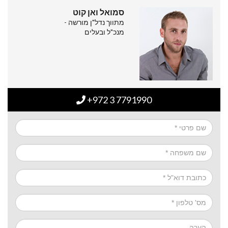
סמואל ואן קוט
מתווך נדל"ן מורשה -
מנכ"ל ובעלים
+972 3 7791990