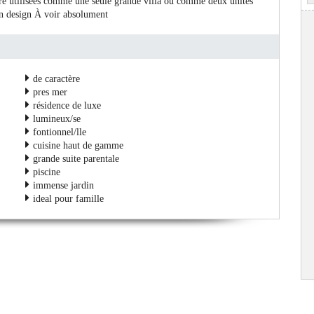
être utilisées comme une seule grande villa ou comme deux unités
on design À voir absolument
de caractère
pres mer
résidence de luxe
lumineux/se
fontionnel/lle
cuisine haut de gamme
grande suite parentale
piscine
immense jardin
ideal pour famille