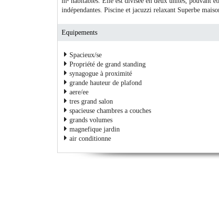
m² habitables. Elle est divisée en deux unités, pouvant 
indépendantes. Piscine et jacuzzi relaxant Superbe mais
Equipements
Spacieux/se
Propriété de grand standing
synagogue à proximité
grande hauteur de plafond
aere/ee
tres grand salon
spacieuse chambres a couches
grands volumes
magnefique jardin
air conditionne