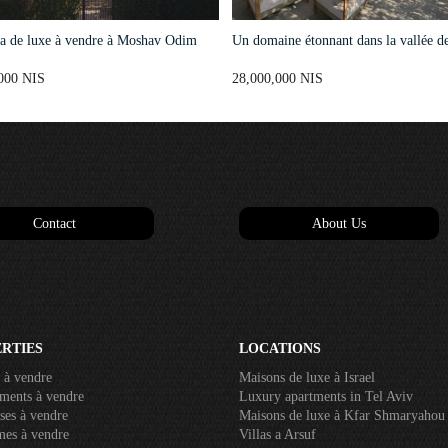
la de luxe à vendre à Moshav Odim
Un domaine étonnant dans la vallée de
000 NIS
28,000,000 NIS
Contact
About Us
RTIES
LOCATIONS
 à vendre
Maisons de luxe à Israel
ments à vendre
Luxury apartments in Tel Aviv
ses à vendre
Maisons de luxe à Kfar Shmaryahou
mes à vendre
Villas a Arsuf