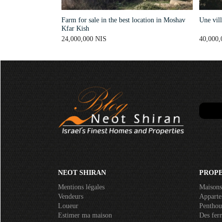
Farm for sale in the best location in Moshav
Une vil
Kfar Kish
24,000,000 NIS
40,000,
NEOT SHIRAN
PROPE
Mentions légales
Maisons
Vendeurs
Apparte
Loueur
Penthou
Estimer ma maison
Des fer