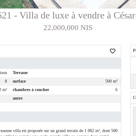
21 - Villa de luxe à vendre à César
22,000,000 NIS
P
ison
Terrasse
8
surface
500 m²
2 m²
chambres à coucher
6
C
autre
luxueuse villa est proposée sur un grand terrain de 1 082 m², dont 500