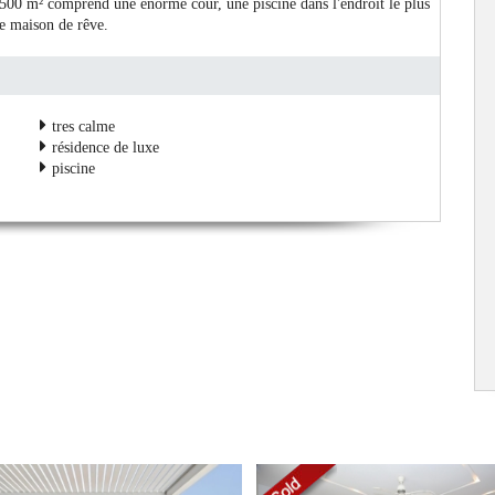
 500 m² comprend une énorme cour, une piscine dans l'endroit le plus
tre maison de rêve.
tres calme
résidence de luxe
piscine