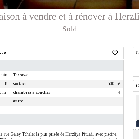
ison à vendre et à rénover à Herzl
Sold
ituah
P
rain
Terrasse
8
surface
500 m²
C
0 m²
chambres à coucher
4
autre
 rue Galey Tchelet la plus prisée de Herzliya Pituah, avec piscine,