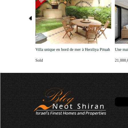
Villa unique en bord de mer à Herzliya Pituah
Une mai
Sold
21,000,