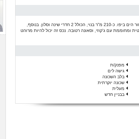
דירת גן יפהפיה בבניין בוטיק מפואר בעיצוב ארמני, באיזור הים ביפו. כ-210 מ"ר בנוי, הכולל 2 חדרי שינה וסלון. בנוסף,
4 מ"ר, בריכת שחייה פרטית ומחוממת עם ג'קוזי, וסאונה רטובה. נכס זה יכול להיות מרוהט
מפנק/ת
גישה לים
בלב השכונה
שכונה יוקרתית
מעלית
בבניין חדש