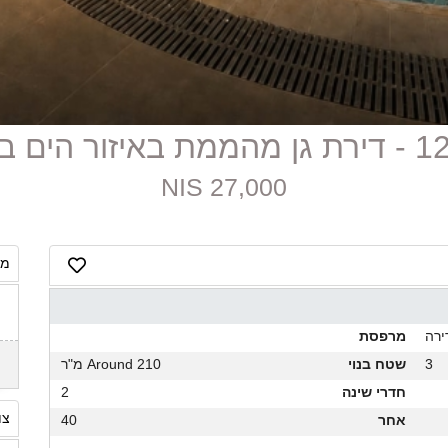
 באיזור הים ביפו
27,000 NIS
מח
ירה
מרפסת
3
שטח בנוי
Around 210 מ"ר
חדרי שינה
2
צו
אחר
40