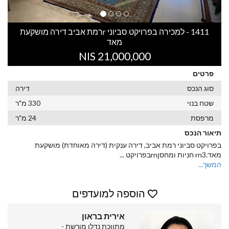
1411 - למכירה בפרויקט סביוני rרמת אביב דירה מושקעת
מאד
21,000,000 NIS
פרטים
סוג הנכס
דירה
שטח בנוי
330 מ"ר
מרפסת
24 מ"ר
תיאור הנכס
בפרויקט סביוני רמת אביב, דירה ענקית (דירה מאוחדת) מושקעת
מאד.rn3 חניות ומחסןrnבפרויקט
...
המשך...
הוספה למועדפים
אירית בראון
מתווכת נדלן מורשת -