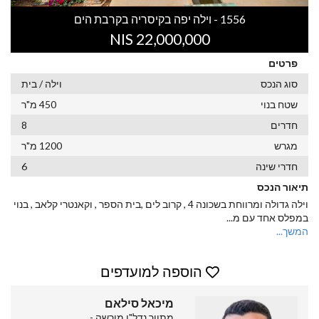
1556 - וילה יפה בקיסריה בקרבת הים
22,000,000 NIS
פרטים
סוג הנכס
וילה / בית
שטח בנוי
450 מ"ר
חדרים
8
מגרש
1200 מ"ר
חדרי שינה
6
תיאור הנכס
וילה גדולה ומרווחת בשכונה 4 , קרוב לים ,בית הספר , וקאנטרי קלאב , בנוי
במפלס אחד עם מ
...
המשך...
הוספה למועדפים
מיכאל סילאם
מתווך נדל"ן מורשה -