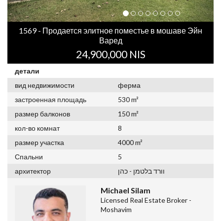
1569 - Продается элитное поместье в мошаве Эйн
Варед
24,900,000 NIS
детали
вид недвижимости
ферма
застроенная площадь
530 m²
размер балконов
150 m²
кол-во комнат
8
размер участка
4000 m²
Спальни
5
וורד בלטמן - כהן
архитектор
Michael Silam
Licensed Real Estate Broker -
Moshavim