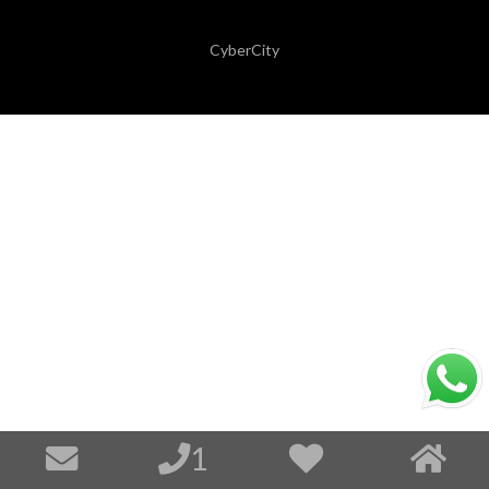
CyberCity
1