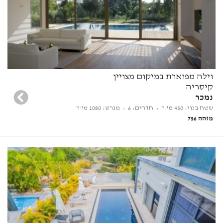
וילה מפוארת במיקום מצויין
קיסריה
נמכר
שטח בנוי: 450 מ"ר
• חדרים: 6
• מגרש: 1080 מ"ר
מזהה 756