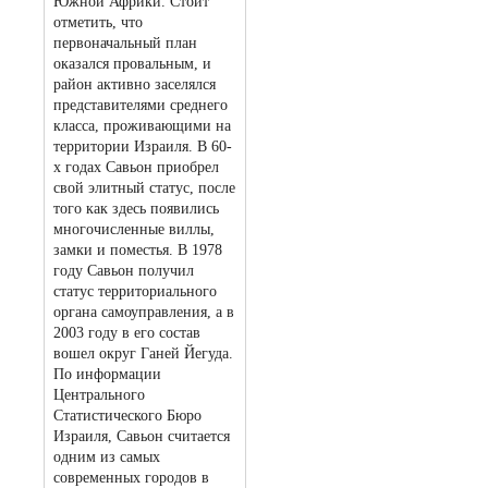
Южной Африки. Стоит
отметить, что
первоначальный план
оказался провальным, и
район активно заселялся
представителями среднего
класса, проживающими на
территории Израиля. В 60-
х годах Савьон приобрел
свой элитный статус, после
того как здесь появились
многочисленные виллы,
замки и поместья. В 1978
году Савьон получил
статус территориального
органа самоуправления, а в
2003 году в его состав
вошел округ Ганей Йегуда.
По информации
Центрального
Статистического Бюро
Израиля, Савьон считается
одним из самых
современных городов в