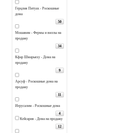
Герцлия Питуах - Роскошные
дома
50
Мошавим - Фермы и виллы на
продажу
34
Кфар Шмарьяху - Дома на
продажу
9
Арсуф - Роскошные дома на
продажу
11
Иерусалим - Роскошные дома
4
Кейсария - Дома на продажу
12