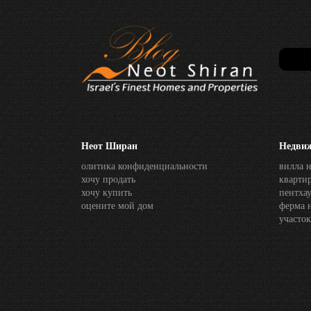
Неот Ширан
Недви
олитика конфиденциальности
вилла 
хочу продать
кварти
хочу купить
пентха
оцените мой дом
ферма 
участо