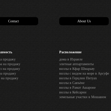
Contact
About Us
жимость
Расположение
на продажу
дома в Израиле
ра на продажу
элитные аппартаменты
уз на продажу
виллы в Кфар Шмарьяу
на продажу
виллы с видом на море в Арсуфе
к на продажу
виллы в Герцлии Питуах
виллы в Савъёне
виллы в Рамат Ашароне
виллы в Кейсарии
земельные участки в Мошавим