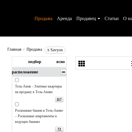
Аренда
Продавец
Статьи
О н
Главная
Savyon
X
подбор
ясно
расположение
Тель-Авив - Элитные квартиры
на продажу в Тель-Авиве
117
Роскошные башни в Тель-Авиве
– Роскошные апартаменты в
ведущих башнях
72