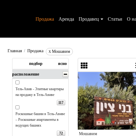
Аренда
Продавец
Статьи
О н
Главная
Мошавим
X
подбор
ясно
расположение
Тель-Авив - Элитные квартиры
на продажу в Тель-Авиве
117
Роскошные башни в Тель-Авиве
– Роскошные апартаменты в
ведущих башнях
72
Мошавим