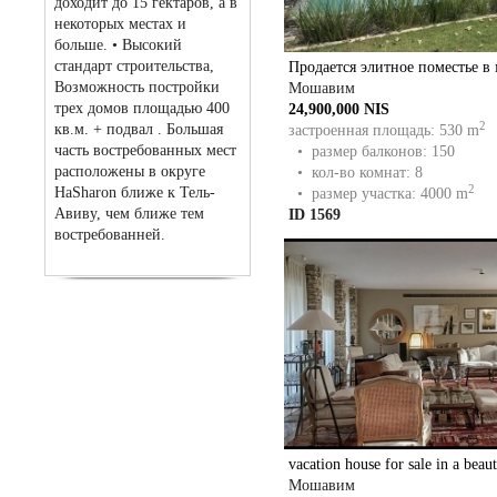
доходит до 15 гектаров, а в
некоторых местах и
больше. • Высокий
стандарт строительства,
Продается элитное поместье в
Возможность постройки
Мошавим
трех домов площадью 400
24,900,000 NIS
2
кв.м. + подвал . Большая
застроенная площадь: 530 m
часть востребованных мест
• размер балконов: 150
расположены в округе
• кол-во комнат: 8
2
HaSharon ближе к Тель-
• размер участка: 4000 m
Авиву, чем ближе тем
ID 1569
востребованней.
vacation house for sale in a beaut
Мошавим