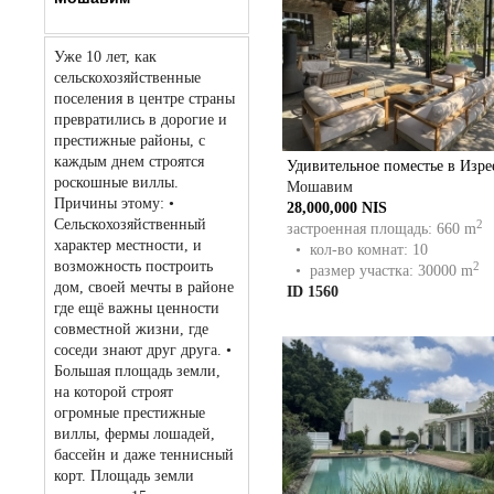
Уже 10 лет, как
сельскохозяйственные
поселения в центре страны
превратились в дорогие и
престижные районы, с
каждым днем строятся
роскошные виллы.
Мошавим
Причины этому: •
28,000,000 NIS
Сельскохозяйственный
2
застроенная площадь: 660 m
характер местности, и
• кол-во комнат: 10
возможность построить
2
• размер участка: 30000 m
дом, своей мечты в районе
ID 1560
где ещё важны ценности
совместной жизни, где
соседи знают друг друга. •
Большая площадь земли,
на которой строят
огромные престижные
виллы, фермы лошадей,
бассейн и даже теннисный
корт. Площадь земли