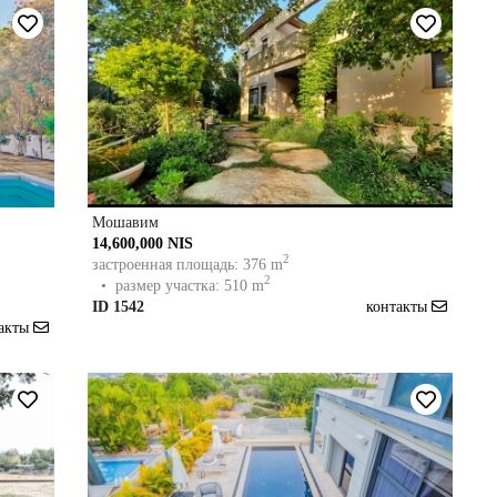
Мошавим
14,600,000 NIS
2
застроенная площадь: 376 m
2
• размер участка: 510 m
ID 1542
контакты
такты