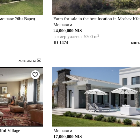
 мошаве Эйн Варед
Farm for sale in the best location in Moshav Kfa
Мошавим
24,000,000 NIS
2
размер участка: 5300 m
ID 1474
кон
контакты
iful Village
Мошавим
17,000,000 NIS