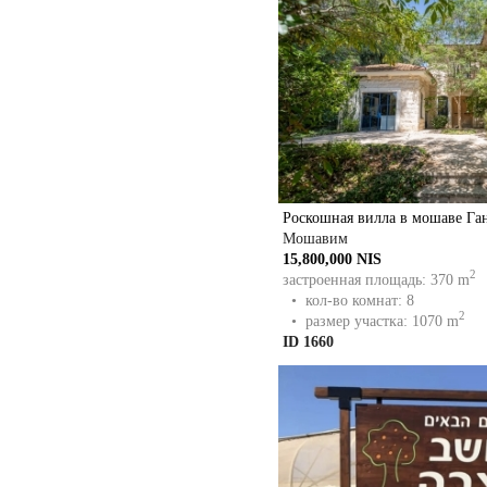
Роскошная вилла в мошаве Га
Мошавим
15,800,000 NIS
2
застроенная площадь: 370 m
• кол-во комнат: 8
2
• размер участка: 1070 m
ID 1660