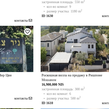
2
застроенная площадь: 550 m
• кол-во комнат: 9
2
• размер участка: 1180 m
ID 1630
кон
контакты
Нир Цви
Роскошная вилла на продажу в Ришпоне
Мошавим
16,900,000 NIS
2
застроенная площадь: 300 m
• кол-во комнат: 6
2
контакты
• размер участка: 500 m
ID 1610
кон