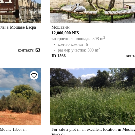
ллы в Мошаве Басра
Мошавим
12,000,000 NIS
2
застроенная площадь: 308 m
• кол-во комнат: 6
2
контакты
• размер участка: 500 m
ID 1566
кон
f Mount Tabor in
For sale a plot in an excellent location in Mosha