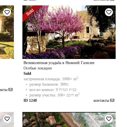
Великолепная усадьба в Нижней Галилее
Особые локации
Sold
2
застроенная площадь: 1000+ m
• размер балконов: 300מ
• кол-во комнат: 9 בבית הגדול
такты
2
• размер участка: 100+ דונם m
ID 1248
контакты