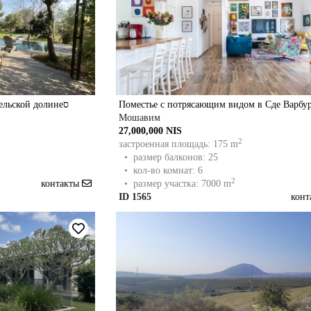
Поместье с потрясающим видом в Сде Варбу
Удивительное поместье в Изреельской долинеס
Мошавим
27,000,000 NIS
2
застроенная площадь: 175 m
• размер балконов: 25
• кол-во комнат: 6
2
контакты
• размер участка: 7000 m
ID 1565
кон