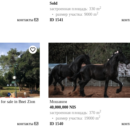
Sold
2
застроенная площадь: 330 m
2
• размер участка: 9000 m
контакты
ID 1541
кон
 for sale in Bnei Zion
Мошавим
40,000,000 NIS
2
застроенная площадь: 370 m
2
• размер участка: 19000 m
контакты
ID 1540
кон