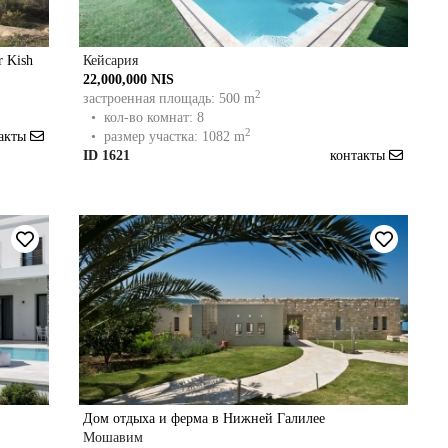
r Kish
Кейсария
22,000,000 NIS
2
застроенная площадь: 500 m
• кол-во комнат: 8
2
такты
• размер участка: 1082 m
ID 1621
контакты
Дом отдыха и ферма в Нижней Галилее
Мошавим