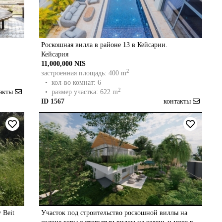
Роскошная вилла в районе 13 в Кейсарии.
Кейсария
11,000,000 NIS
2
застроенная площадь: 400 m
• кол-во комнат: 6
2
такты
• размер участка: 622 m
ID 1567
контакты
v Beit
Участок под строительство роскошной виллы на