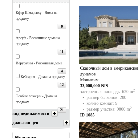
Кфар Шмарьяху - Дома на
продажу
9
Арсуф - Роскошные дома на
продажу
11
Иерусалим - Роскошные дома
Сказочный дом в американском
4
дунамов
Кейсария - Дома на продажу
Мошавим
12
33,000,000 NIS
2
застроенная площадь: 630 m
Особые локации - Дома на
• размер балконов: 200
продажу
• кол-во комнат: 9
2
• размер участка: 9800 m
21
вид недвижимости
ID 1085
диапазон цен
Мошавим