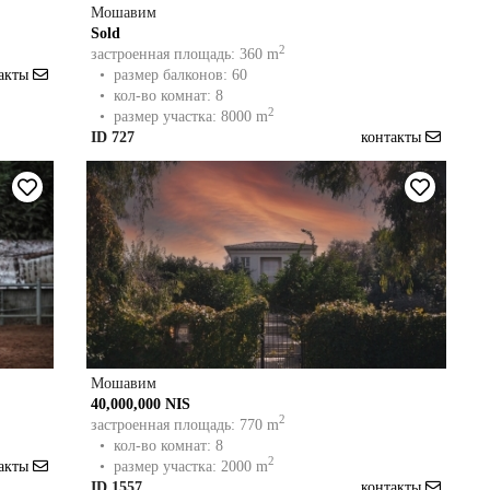
Мошавим
Sold
2
застроенная площадь: 360 m
такты
• размер балконов: 60
• кол-во комнат: 8
2
• размер участка: 8000 m
ID 727
контакты
Мошавим
40,000,000 NIS
2
застроенная площадь: 770 m
• кол-во комнат: 8
2
такты
• размер участка: 2000 m
ID 1557
контакты