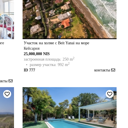
рге
Участок на холме с Beit Yanai на море
Кейсария
25,000,000 NIS
2
застроенная площадь: 250 m
2
• размер участка: 992 m
ID 777
контакты
такты