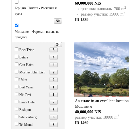
60,000,000 NIS
2
Герцлия Питуах - Роскошные
застроенная площадь: 700 m
2
дома
• размер участка: 15000 m
ID 1539
50
Мошавим - Фермы и виллы на
продажу
34
8
Bnei Tzion
4
Batzra
4
Gan Haim
2
Moshav Kfar Kish
2
Udim
1
Beit Yanai
1
Nir Tzvi
An estate in an excellent location
7
Emek Hefer
Мошавим
3
Rishpon
40,000,000 NIS
2
размер участка: 18000 m
6
Sde Varburg
ID 1469
3
Tel Mond