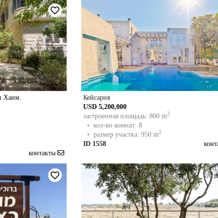
н Хаим.
Кейсария
USD 5,200,000
2
застроенная площадь: 800 m
• кол-во комнат: 8
2
• размер участка: 950 m
ID 1558
кон
контакты