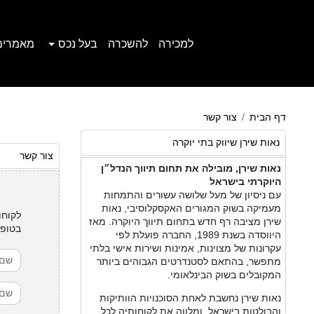
למכירה
להשכרה
בעל נכס
מאמרים
דף הבית
צור קשר
נאות שירן שיווק בתי יוקרה
צור קשר
נאות שירן, מובילה את תחום תיווך הנדל״ן
היוקרתי בישראל
עם ניסיון של מעל שלושה עשורים והתמחות
מעמיקה בשוק המגורים האקסקלוסיבי, נאות
לקוחו
שירן מציבה רף חדש בתחום תיווך היוקרה. מאז
בטופס
היווסדה בשנת 1989, החברה פועלת לפי
עקרונות של מצוינות, אמינות ושירות אישי בלתי
מתפשר, בהתאם לסטנדרטים הגבוהים ביותר
המקובלים בשוק הבינלאומי.
נאות שירן נחשבת לאחת הסוכנויות הוותיקות
והבולטות בישראל, ומלווה את לקוחותיה לכל