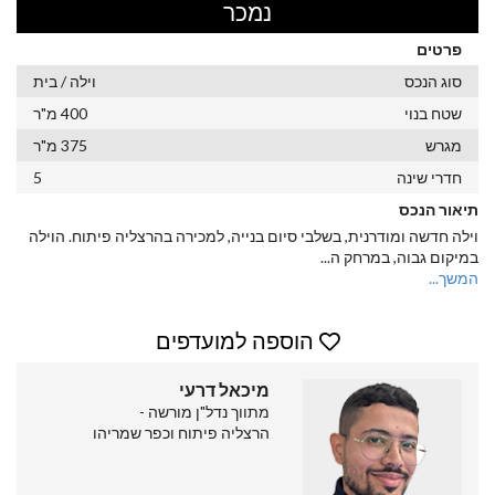
נמכר
פרטים
סוג הנכס
וילה / בית
שטח בנוי
400 מ"ר
מגרש
375 מ"ר
חדרי שינה
5
תיאור הנכס
וילה חדשה ומודרנית, בשלבי סיום בנייה, למכירה בהרצליה פיתוח. הוילה
במיקום גבוה, במרחק ה
...
המשך...
הוספה למועדפים
מיכאל דרעי
מתווך נדל"ן מורשה -
הרצליה פיתוח וכפר שמריהו