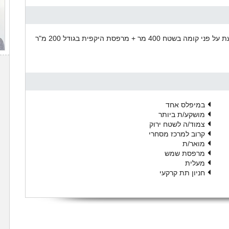
פנטהאוס מושקע במיוחד בקו ראשון לים. הדירה משתרעת על פני קומה בשטח 400 מר + מרפסת היקפית בגודל 200 מ"ר
במיפלס אחד
מושקע/ת ביותר
צמוד/ה לשטח ירוק
קרוב למרכז מסחרי
מואר/ת
מרפסת שמש
מעלית
חניון תת קרקעי