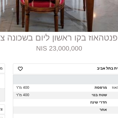
23,000,000 NIS
ית בתל אביב
מח
אוז
מרפסת
400 מ"ר
שטח בנוי
400 מ"ר
חדרי שינה
צו
אחר