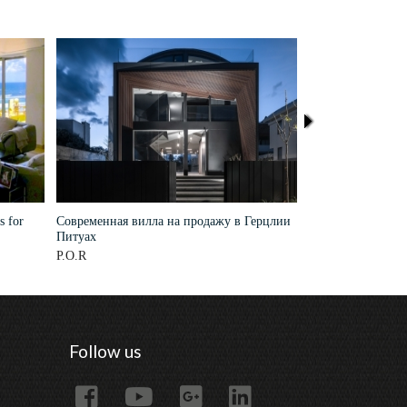
s for
Современная вилла на продажу в Герцлии
Продается соврем
Питуах
P.O.R
21,000,000 NIS
Follow us