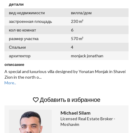
детали
вид недвижимости
вилла/дом
застроенная площадь
230 m²
кол-во комнат
6
размер участка
570 m²
Спальни
4
архитектор
monjack jonathan
описание
A special and luxurious villa designed by Yonatan Monjak in Shavei
Zion in the north o
...
More..
Добавить в избранное
Michael Silam
Licensed Real Estate Broker -
Moshavim