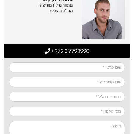
מתווך נדל"ן מורשה -
מנכ"ל ובעלים
+972 3 7791990