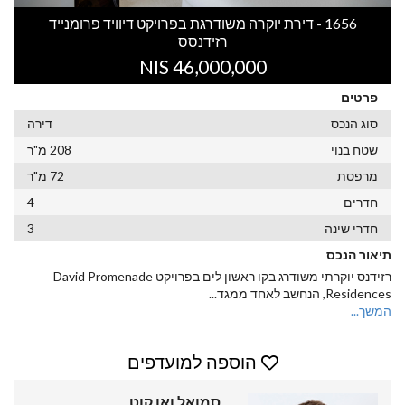
1656 - דירת יוקרה משודרגת בפרויקט דיוויד פרומנייד
רזידנסס
46,000,000 NIS
פרטים
סוג הנכס
דירה
שטח בנוי
208 מ"ר
מרפסת
72 מ"ר
חדרים
4
חדרי שינה
3
תיאור הנכס
רזידנס יוקרתי משודרג בקו ראשון לים בפרויקט David Promenade
Residences, הנחשב לאחד ממגד
...
המשך...
הוספה למועדפים
סמואל ואן קוט