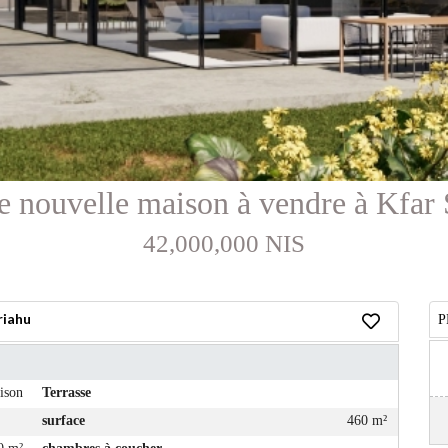
e nouvelle maison à vendre à Kfar
42,000,000 NIS
riahu
P
ison
Terrasse
surface
460 m²