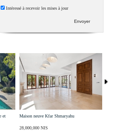
Intéressé à recevoir les mises à jour
Envoyer
 et
Maison neuve Kfar Shmaryahu
Villa d’Exception 
28,000,000 NIS
24,000,000 NIS