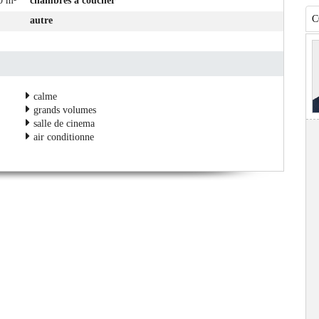
0 m²
chambres à coucher
C
autre
calme
grands volumes
salle de cinema
air conditionne