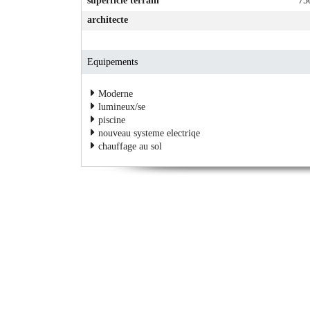
superficie terrain
75
architecte
Equipements
Moderne
lumineux/se
piscine
nouveau systeme electriqe
chauffage au sol