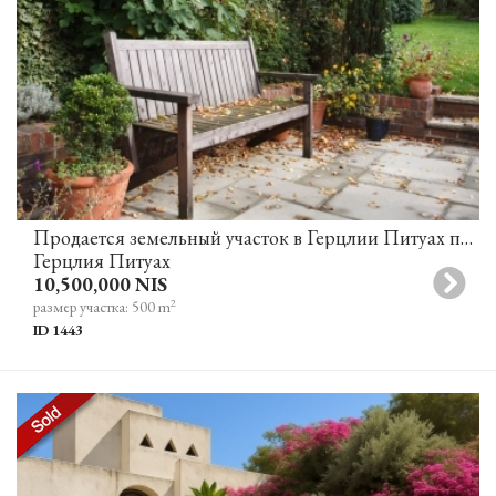
Продается земельный участок в Герцлии Питуах под строительство частного дома в отличном месте
Герцлия Питуах
10,500,000 NIS
2
размер участка: 500 m
ID 1443