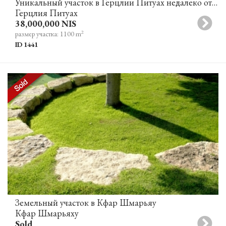
Уникальный участок в Герцлии Питуах недалеко от моря
Герцлия Питуах
38,000,000 NIS
2
размер участка: 1100 m
ID 1441
Земельный участок в Кфар Шмарьяу
Кфар Шмарьяху
Sold