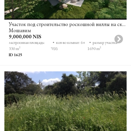
Участок под строительство роскошной виллы на склоне горы с открытым видом на зелень и море в Зихрон-Яакове
Мошавим
9,000,000 NIS
застроенная площадь:
• кол-во комнат: 6+
• размер участка:
2
2
1690 m
ממד
330 m
ID 1625