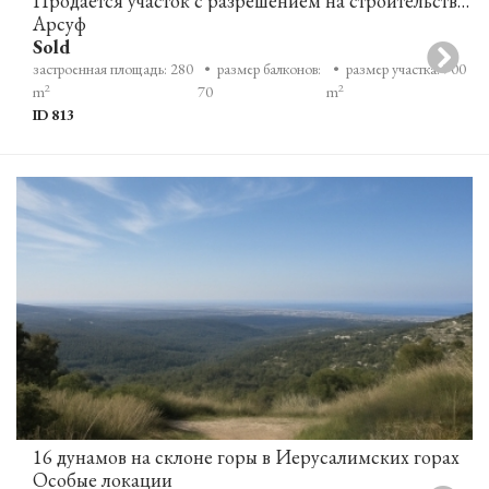
Продается участок с разрешением на строительство в Арсуфе
Арсуф
Sold
застроенная площадь: 280
• размер балконов:
• размер участка: 700
2
2
m
70
m
ID 813
16 дунамов на склоне горы в Иерусалимских горах
Особые локации