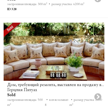
2
2
застроенная площадь: 300 m
• размер участка: 4200 m
ID 328
Дом, требующий ремонта, выставлен на продажу в Герцлия Питуах
Герцлия Питуах
Sold
застроенная площадь: 500
• кол-во комнат:
• размер участка: 1000
2
2
m
8
m