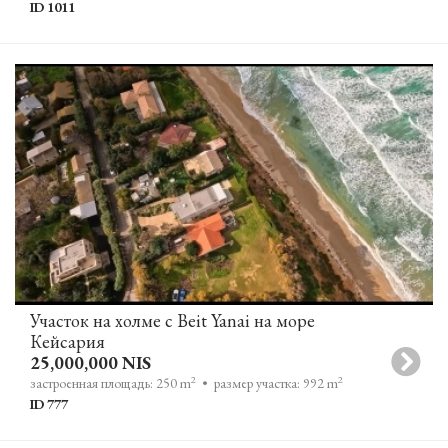
ID 1011
Участок на холме с Beit Yanai на море
Кейсария
25,000,000 NIS
2
2
застроенная площадь: 250 m
• размер участка: 992 m
ID 777