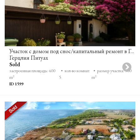
Участок с домом под снос/капитальный ремонт в Герцлии-Питуах
Герцлия Питуах
Sold
застроенная площадь: 400
• кол-во комнат:
• размер участка: 500
2
2
m
5
m
ID 1599