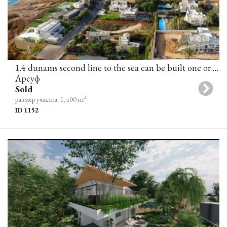
1.4 dunams second line to the sea can be built one or two villas
Арсуф
Sold
2
размер участка: 1,400 m
ID 1152